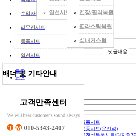
열선시트
천장/필러복원
◀
수입자동차
[1970-01-01 09:00:00]
플라스틱복원
◀
작성된 댓글이 없습니다.
리무진시트
댓글입력 폼
실내커스텀
◀
통풍시트
작성자
비밀번호
댓글내용
◀
열선시트
목록
배너 및 기타안내
답변
< Prev
검색 폼
고객만족센터
검색
검색어입력
We will hear customer's sound always
뉴모하비 조수석통풍시트
T
M
010-5343-2407
그랜드스타렉스 통풍시트(운전석)
폭스바겐티구안 운전석통풍시트(디지털3단