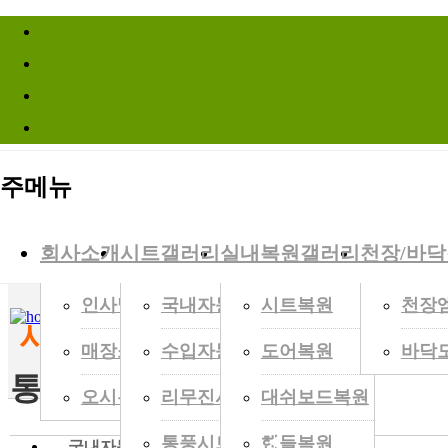
바로가기메뉴
Site Infomation Menu
주메뉴
시트명가는
최정상의 컬리티를가장 정직한 가격
으로 만들어 갑니다.
회사소개
시트갤러리
실내복원갤러리
천장/바
인사말
국내자동차
시트복원
천장
HOME
>
시트갤러리
>
통풍시트
시트갤러리
Gallery Zone
매장소개
수입자동차
도어복원
바닥
통풍시트
오시는길
리무진시트
대쉬보드복원
통풍시트
핸들복원
◀
국내자동차