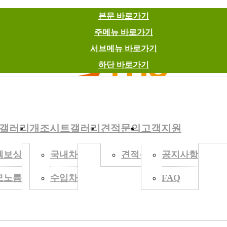
본문 바로가기
주메뉴 바로가기
서브메뉴 바로가기
하단 바로가기
닥갤러리
개조시트갤러리
견적문의
고객지원
엠보싱
국내차
견적문의
공지사항
모노륨
수입차
FAQ