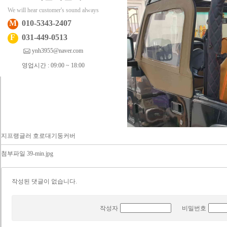
We will hear customer's sound always
M
010-5343-2407
F
031-449-0513
ynh3955@naver.com
영업시간 : 09:00 ~ 18:00
지프랭글러 호로대기둥커버
첨부파일
39-min.jpg
작성된 댓글이 없습니다.
작성자
비밀번호