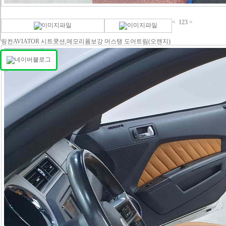
<
1
2
3
>
링컨AVIATOR 시트쿳션,메모리폼보강
머스탱 도어트림(오랜지)