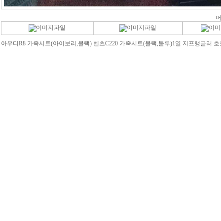
머
아우디R8 가죽시트(아이보리,불랙)
벤츠C220 가죽시트(불랙,불루)1열
지프랭글러 