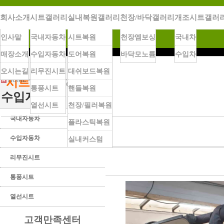
회사소개
시트갤러리
실내복원갤러리
천장/바닥갤러리
개조시트갤러
시트명가는
최정상의 컬리티를가장 정직한 가격으로 만들어 갑니
다.
인사말
국내자동차
시트복원
천장엠보싱
국내차
매장소개
수입자동차
도어복원
바닥모노륨
수입차
오시는길
리무진시트
대쉬보드복원
시트갤러리
HOME
>
시트갤러리
>
수입자동차
Gallery Zone
통풍시트
핸들복원
수입자동차
열선시트
천장/필러복원
◀
국내자동차
플라스틱복원
◀
수입자동차
실내커스텀
◀
지프랭글러 호로대기둥커버
리무진시트
관리자
[2022-12-15 13:01:11]
◀
통풍시트
◀
열선시트
고객만족센터