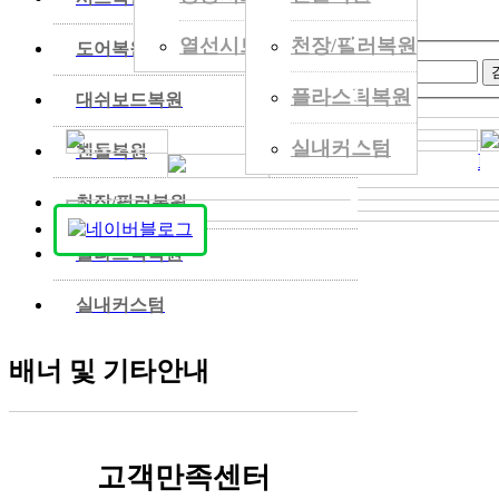
검색폼
열선시트
천장/필러복원
◀
도어복원
검색
검색어
플라스틱복원
◀
대쉬보드복원
실내커스텀
◀
핸들복원
BEFORE
BEFORE
실내복원갤러리 입니다.
BMW750L
AFTER
◀
천장/필러복원
◀
플라스틱복원
◀
실내커스텀
배너 및 기타안내
고객만족센터