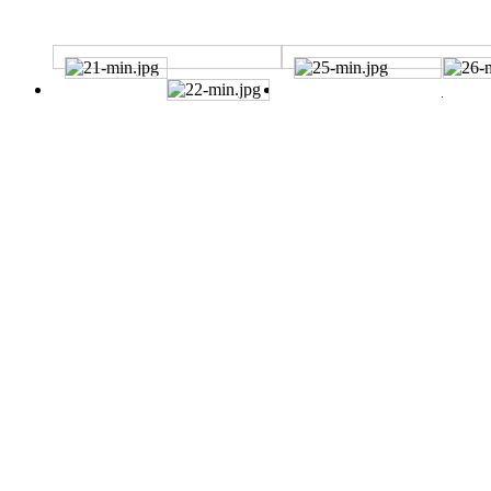
BEFORE
BEFORE
BMW530i 시트헤짐복원
뉴SM6 시트담배빵&시트헤짐복원
AFTER