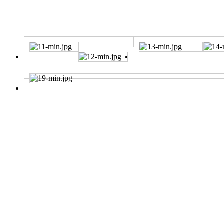
BEFORE
BEFORE
에쿠스 시트메모리폼복원
벤츠C200 시트터짐&갈라짐복원
AFTER