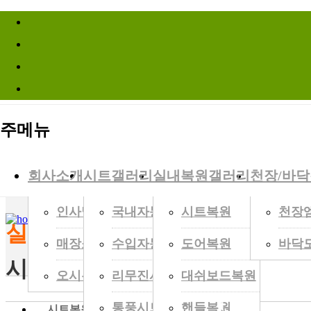
바로가기메뉴
Site Infomation Menu
주메뉴
시트명가는
최정상의 컬리티를가장 정직한 가격
으로 만들어 갑니다.
회사소개
시트갤러리
실내복원갤러리
천장/바
인사말
국내자동차
시트복원
천장
HOME
>
실내복원갤러리
>
시트복원
실내복원갤러리
Gallery Zone
매장소개
수입자동차
도어복원
바닥
시트복원
오시는길
리무진시트
대쉬보드복원
통풍시트
핸들복원
◀
시트복원