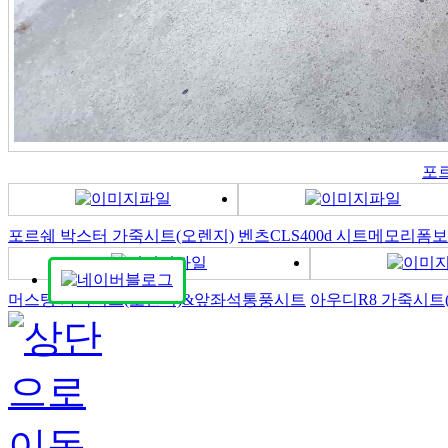
포
포르쉐 박스터 가죽시트(오렌지)
벤츠CLS400d 시트메모리폼
머스탱 가죽시트(오랜지)&앞좌석통풍시트
아우디R8 가죽시트