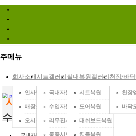
바로가기메뉴
Site Infomation Menu
주메뉴
시트명가는
최정상의 컬리티를가장 정직한 가격
으로 만들어 갑니다.
회사소개
시트갤러리
실내복원갤러리
천장/바
인사말
국내자동차
시트복원
천장
HOME
>
시트갤러리
>
수입자동차
시트갤러리
Gallery Zone
매장소개
수입자동차
도어복원
바닥
수입자동차
오시는길
리무진시트
대쉬보드복원
통풍시트
핸들복원
◀
국내자동차