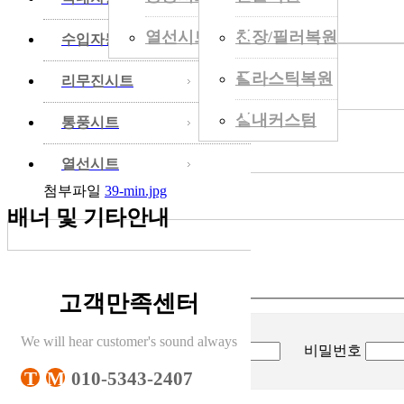
열선시트
천장/필러복원
◀
수입자동차
지프랭글러 호로대기둥커버
플라스틱복원
◀
리무진시트
관리자
[2022-12-15 13:01:11]
실내커스텀
◀
통풍시트
지프랭글러 호로대기둥커버
◀
열선시트
첨부파일
39-min.jpg
배너 및 기타안내
작성된 댓글이 없습니다.
고객만족센터
댓글입력 폼
We will hear customer's sound always
작성자
비밀번호
T
M
010-5343-2407